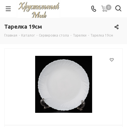
0
Тарелка 19см
Главная
-
Каталог
-
Сервировка стола
-
Тарелки
-
Тарелка 19см