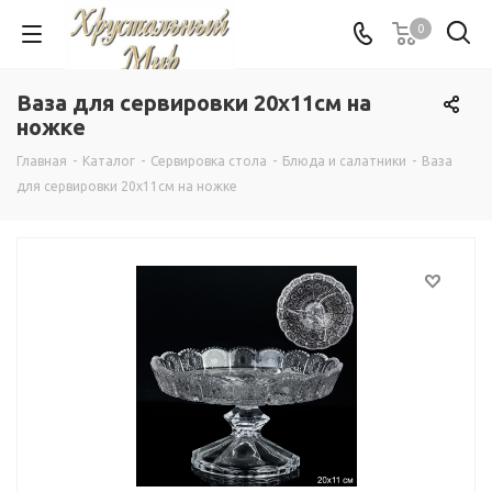
0
Ваза для сервировки 20х11см на
ножке
Главная
-
Каталог
-
Сервировка стола
-
Блюда и салатники
-
Ваза
для сервировки 20х11см на ножке