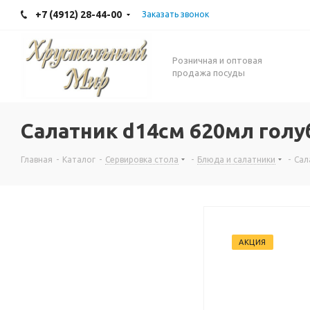
+7 (4912) 28-44-00
Заказать звонок
Розничная и оптовая
продажа посуды
Салатник d14см 620мл гол
Главная
-
Каталог
-
Сервировка стола
-
Блюда и салатники
-
Сал
АКЦИЯ