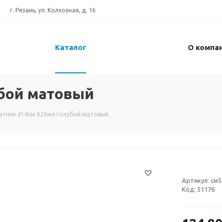
г. Рязань, ул. Колхозная, д. 16
Каталог
О компа
убой матовый
атник d14см 620мл голубой матовый
Артикул:
см5
Код:
51176