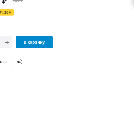
0
₽
156
₽
31.20
₽
В корзину
ься