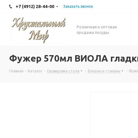
+7 (4912) 28-44-00
Заказать звонок
Розничная и оптовая
продажа посуды
Фужер 570мл ВИОЛА гладк
Главная
-
Каталог
-
Сервировка стола
-
Бокалы и стаканы
-
Фуже