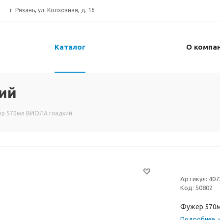
г. Рязань, ул. Колхозная, д. 16
Каталог
О компа
ий
р 570мл ВИОЛА гладкий
Артикул:
407
Код:
50802
Фужер 570
Подробнее