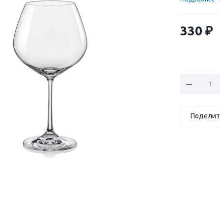
330
₽
Поделит