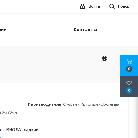
Войти
Поиск
нии
Контакты
0
0
Производитель:
Crystalex Кристалекс Богемия
29/570/гл
мл ВИОЛА гладкий