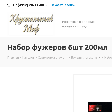
+7 (4912) 28-44-00
Заказать звонок
Розничная и оптовая
продажа посуды
Набор фужеров 6шт 200мл
Главная
-
Каталог
-
Сервировка стола
-
Бокалы и стаканы
-
Набо