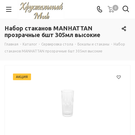
0
Набор стаканов MANHATTAN
прозрачные 6шт 305мл высокие
Главная
-
Каталог
-
Сервировка стола
-
Бокалы и стаканы
-
Набор
стаканов MANHATTAN прозрачные 6шт 305мл высокие
АКЦИЯ