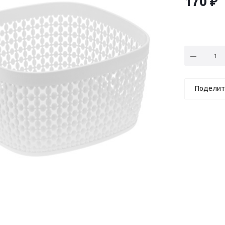
170
₽
Поделит