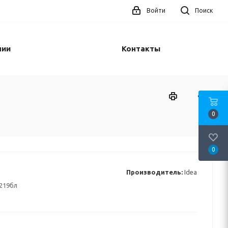
Войти
Поиск
нии
Контакты
0
0
Производитель:
Idea
219бл