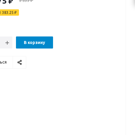
75
₽
5 533
₽
1 383.25
₽
В корзину
ься