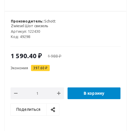
Производитель:
Schott
Zwiesel Шот свизель
Артикул:
122430
Код:
49298
1 590.40
₽
1 988
₽
Экономия
397.60
₽
В корзину
Поделиться