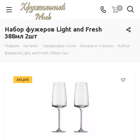
0
Набор фужеров Light and Fresh
388мл 2шт
Главная
-
Каталог
-
Сервировка стола
-
Бокалы и стаканы
-
Набор
фужеров Light and Fresh 388мл 2шт
АКЦИЯ