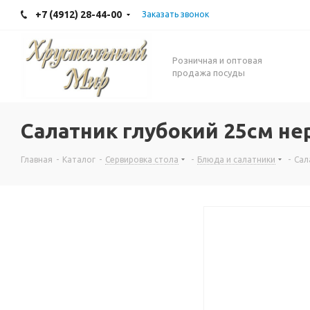
+7 (4912) 28-44-00
Заказать звонок
Розничная и оптовая
продажа посуды
Салатник глубокий 25см не
Главная
-
Каталог
-
Сервировка стола
-
Блюда и салатники
-
Сал