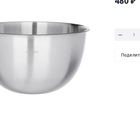
480
₽
Поделит