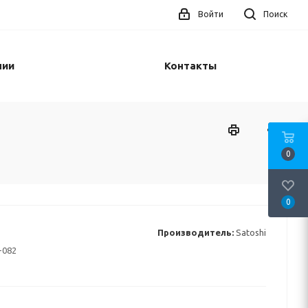
Войти
Поиск
нии
Контакты
0
0
Производитель:
Satoshi
-082