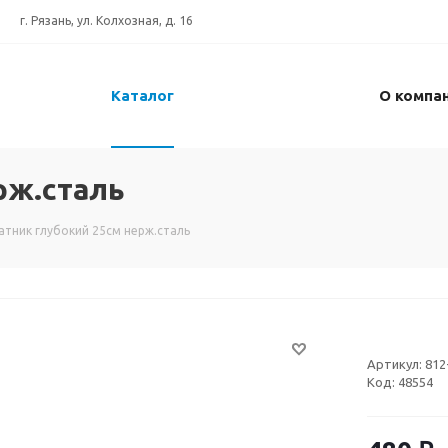
г. Рязань, ул. Колхозная, д. 16
Каталог
О компа
рж.сталь
атник глубокий 25см нерж.сталь
Артикул:
812
Код:
48554