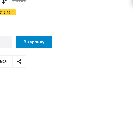
0
₽
1 062
₽
212.40
₽
В корзину
ься