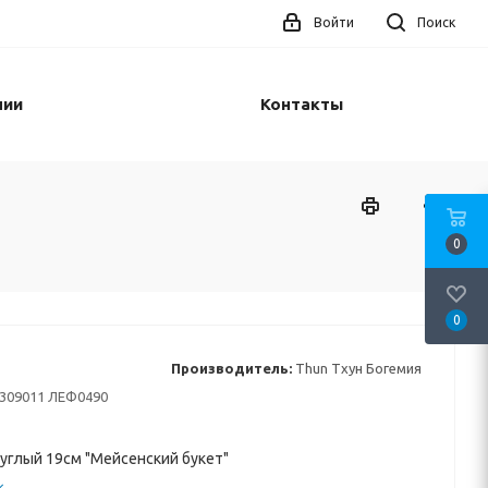
Войти
Поиск
нии
Контакты
0
0
Производитель:
Thun Тхун Богемия
309011 ЛЕФ0490
углый 19см "Мейсенский букет"