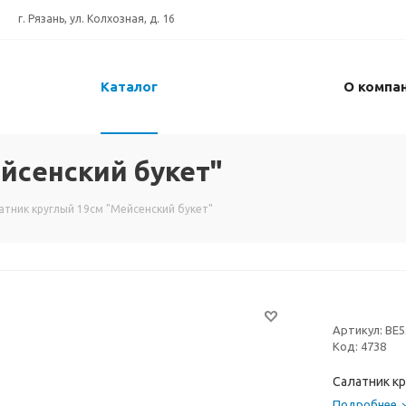
г. Рязань, ул. Колхозная, д. 16
Каталог
О компа
йсенский букет"
атник круглый 19см "Мейсенский букет"
Артикул:
BE5
Код:
4738
Салатник кр
Подробнее