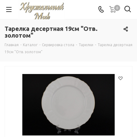
0
Тарелка десертная 19см "Отв.
золотом"
Главная
-
Каталог
-
Сервировка стола
-
Тарелки
-
Тарелка десертная
19см "Отв. золотом"