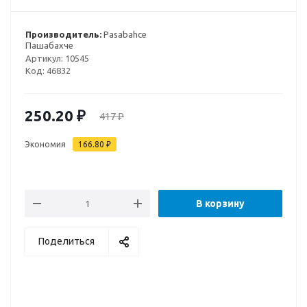
Производитель:
Pasabahce
Пашабахче
Артикул:
10545
Код:
46832
250.20
₽
417
₽
Экономия
166.80
₽
В корзину
Поделиться