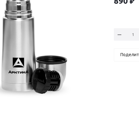
890
₽
Поделит