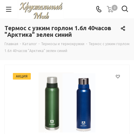
0
Термос с узким горлом 1.6л 40часов
"Арктика" зелен синий
Главная
-
Каталог
-
Термосы и термокружки
-
Термос с узким горлом
1.6л 40часов "Арктика" зелен синий
АКЦИЯ