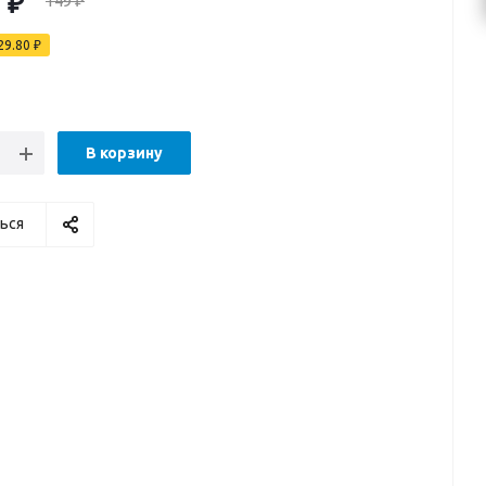
0
₽
149
₽
29.80
₽
В корзину
ься