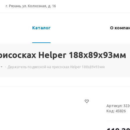
г. Рязань, ул. Колхозная, д. 16
Каталог
О компа
рисоскаx Helper 188x89x93мм
-
Держатель подвесной на присоскаx Helper 188x89x93мм
Артикул:
322
Код:
45826