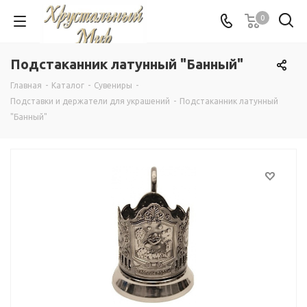
0
Подстаканник латунный "Банный"
Главная
-
Каталог
-
Сувениры
-
Подставки и держатели для украшений
-
Подстаканник латунный
"Банный"