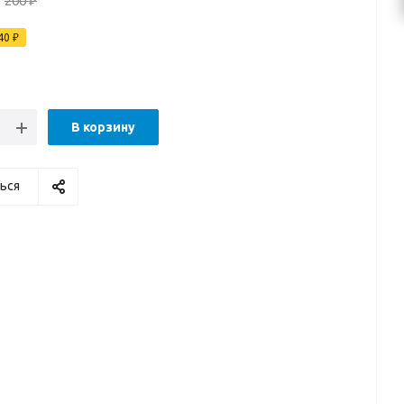
200
₽
40
₽
В корзину
ься