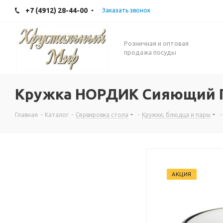
+7 (4912) 28-44-00
Заказать звонок
Розничная и оптовая
продажа посуды
Кружка НОРДИК Сияющий 
Главная
-
Каталог
-
Сервировка стола
-
Кружки, блюдца и пары
-
АКЦИЯ