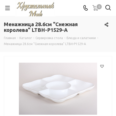
0
Менажница 28.6см "Снежная
королева" LTBH-P1529-A
Главная
-
Каталог
-
Сервировка стола
-
Блюда и салатники
-
Менажница 28.6см "Снежная королева" LTBH-P1529-A