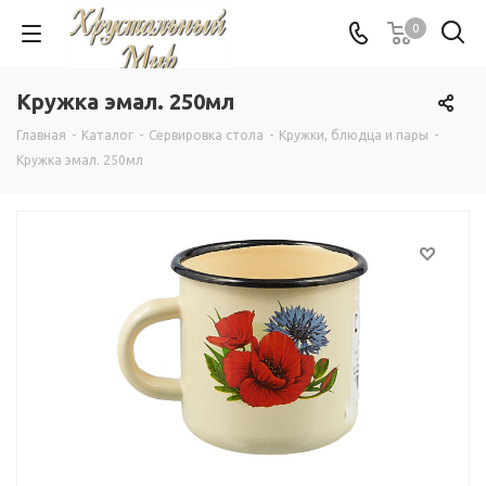
0
Кружка эмал. 250мл
Главная
-
Каталог
-
Сервировка стола
-
Кружки, блюдца и пары
-
Кружка эмал. 250мл