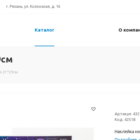
г. Рязань, ул. Колхозная, д. 16
Каталог
О компа
9см
я 21*29см
Артикул:
432
Код:
42518
Наклейка н
Подробнее