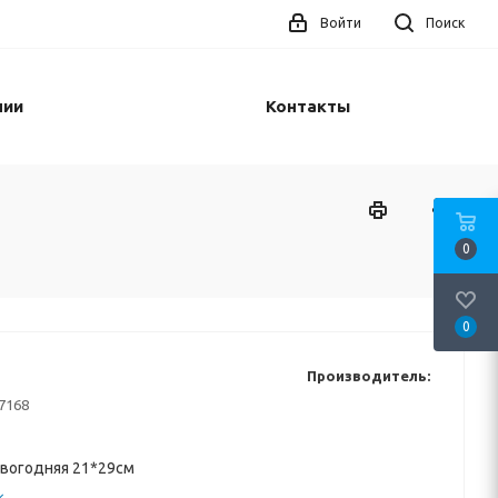
Войти
Поиск
нии
Контакты
0
0
Производитель:
7168
овогодняя 21*29см