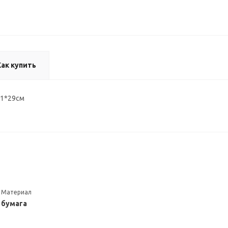
Как купить
21*29см
Материал
бумага