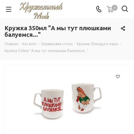
0
Кружка 350мл "А мы тут плюшками
балуемся..."
Главная
-
Каталог
-
Сервировка стола
-
Кружки, блюдца и пары
-
Кружка 350мл "А мы тут плюшками балуемся..."