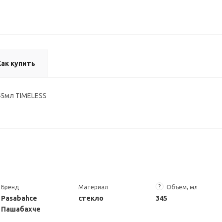
Как купить
45мл TIMELESS
?
Бренд
Материал
Объем, мл
Pasabahce
стекло
345
Пашабахче