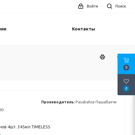
Войти
Поиск
нии
Контакты
0
0
Производитель:
Pasabahce Пашабахче
90
нов 4шт. 345мл TIMELESS