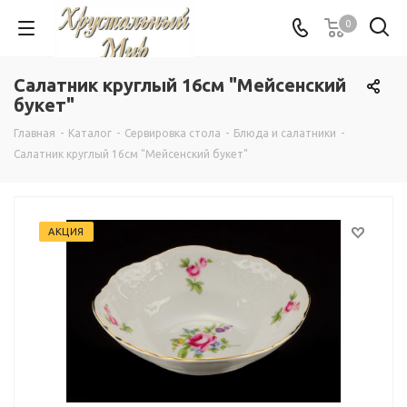
0
Салатник круглый 16см "Мейсенский
букет"
Главная
-
Каталог
-
Сервировка стола
-
Блюда и салатники
-
Салатник круглый 16см "Мейсенский букет"
АКЦИЯ