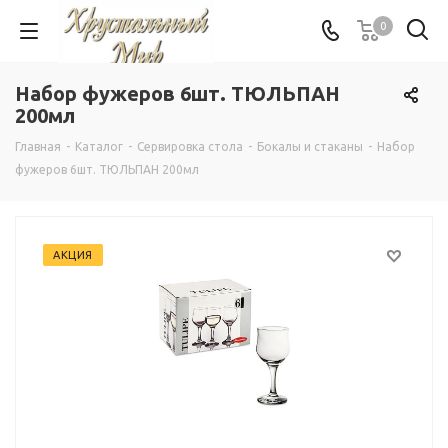
0
Набор фужеров 6шт. ТЮЛЬПАН
200мл
Главная
-
Каталог
-
Сервировка стола
-
Бокалы и стаканы
-
Набор
фужеров 6шт. ТЮЛЬПАН 200мл
АКЦИЯ