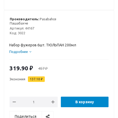
Производитель:
Pasabahce
Пашабахче
Артикул:
44167
Код:
3022
Набор фужеров 6шт. ТЮЛЬПАН 200мл
Подробнее
319.90
₽
457
₽
Экономия
137.10
₽
В корзину
Поделиться