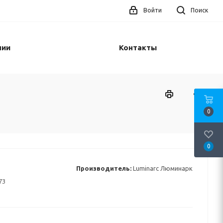
Войти
Поиск
нии
Контакты
0
0
Производитель:
Luminarc Люминарк
73