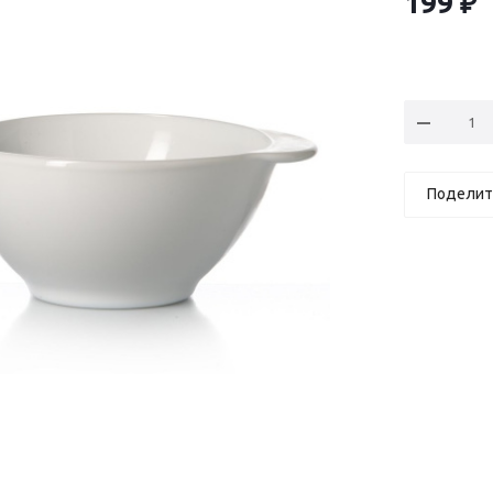
199
₽
Поделит