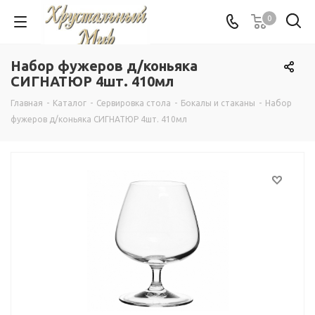
0
Набор фужеров д/коньяка
СИГНАТЮР 4шт. 410мл
Главная
-
Каталог
-
Сервировка стола
-
Бокалы и стаканы
-
Набор
фужеров д/коньяка СИГНАТЮР 4шт. 410мл