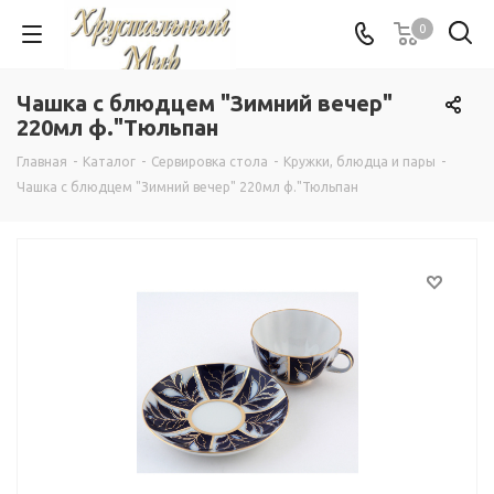
0
Чашка с блюдцем "Зимний вечер"
220мл ф."Тюльпан
Главная
-
Каталог
-
Сервировка стола
-
Кружки, блюдца и пары
-
Чашка с блюдцем "Зимний вечер" 220мл ф."Тюльпан