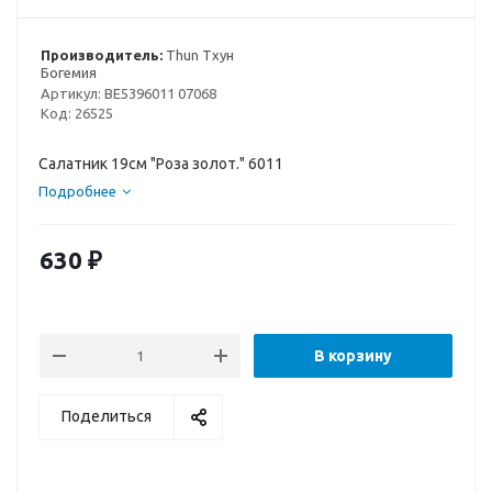
Производитель:
Thun Тхун
Богемия
Артикул:
BE5396011 07068
Код:
26525
Салатник 19см "Роза золот." 6011
Подробнее
630
₽
В корзину
Поделиться