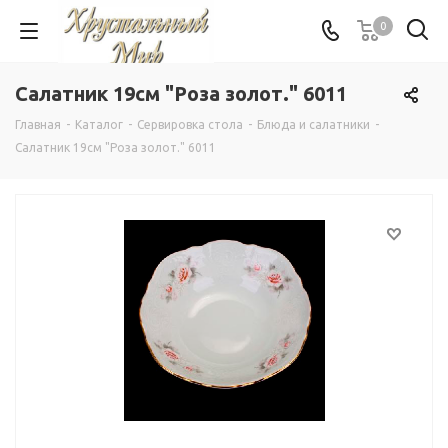
0
Салатник 19см "Роза золот." 6011
Главная
-
Каталог
-
Сервировка стола
-
Блюда и салатники
-
Салатник 19см "Роза золот." 6011