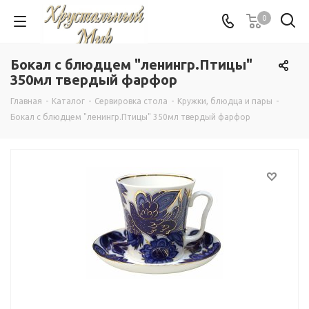
0
Бокал с блюдцем "ленингр.Птицы"
350мл твердый фарфор
Главная
-
Каталог
-
Сервировка стола
-
Кружки, блюдца и пары
-
Бокал с блюдцем "ленингр.Птицы" 350мл твердый фарфор