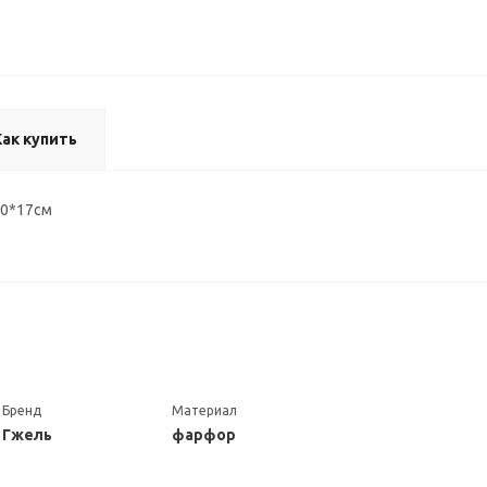
Как купить
30*17см
Бренд
Материал
Гжель
фарфор