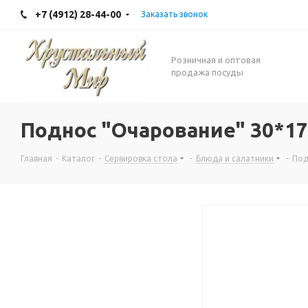
+7 (4912) 28-44-00
Заказать звонок
Розничная и оптовая
продажа посуды
Поднос "Очарование" 30*1
Главная
-
Каталог
-
Сервировка стола
-
Блюда и салатники
-
Под