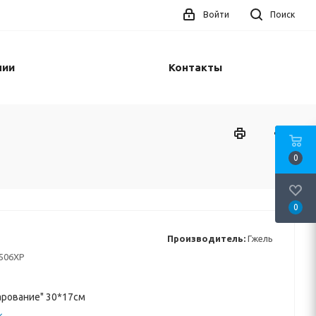
Войти
Поиск
нии
Контакты
0
0
Производитель:
Гжель
506ХР
арование" 30*17см