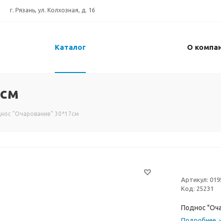
г. Рязань, ул. Колхозная, д. 16
Каталог
О компа
7см
нос "Очарование" 30*17см
Артикул:
019
Код:
25231
Поднос "Оч
Подробнее